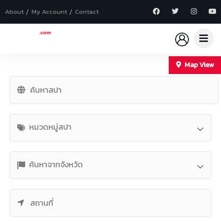
About
My Account
Contact
Map View
+
−
หมวดหมู่สปา
ค้นหาจากจังหวัด