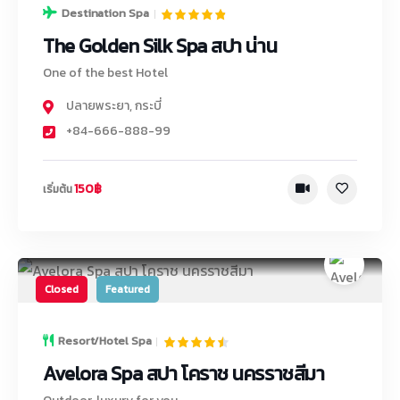
Destination Spa
The Golden Silk Spa สปา น่าน
One of the best Hotel
ปลายพระยา
,
กระบี่
+84-666-888-99
150฿
เริ่มต้น
Closed
Featured
Resort/Hotel Spa
Avelora Spa สปา โคราช นครราชสีมา