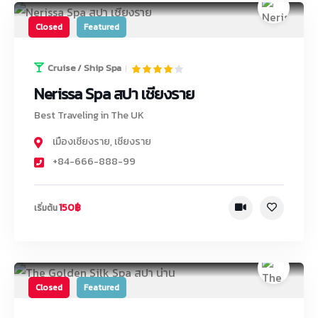
Closed
Featured
Cruise / Ship Spa
Nerissa Spa สปา เชียงราย
Best Traveling in The UK
เมืองเชียงราย
,
เชียงราย
+84-666-888-99
150฿
เริ่มต้น
Closed
Featured