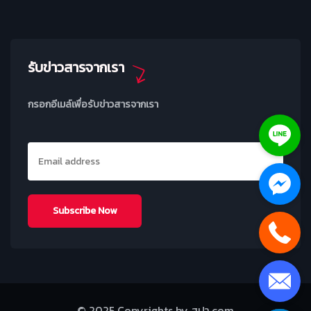
รับข่าวสารจากเรา
กรอกอีเมล์เพื่อรับข่าวสารจากเรา
© 2025 Copyrights by สปา.com