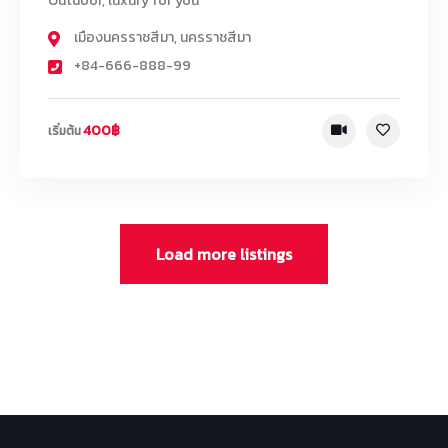
Outdoor, luxury for you
เมืองนครราชสีมา
,
นครราชสีมา
+84-666-888-99
400฿
เริ่มต้น
Load more listings