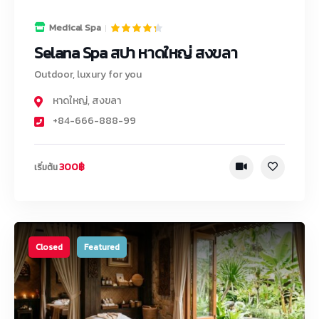
Medical Spa
Selana Spa สปา หาดใหญ่ สงขลา
Outdoor, luxury for you
หาดใหญ่
,
สงขลา
+84-666-888-99
300฿
เริ่มต้น
Closed
Featured