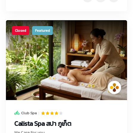
Closed
Featured
Club Spa
Calista Spa สปา ภูเก็ต
We Care For you