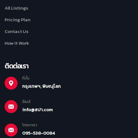
All Listings
Pricing Plan
Contact Us
How It Work
ติดต่อเรา
ที่ตั้ง
กรุงเทพฯ, พิษณุโลก
อีเมล์
info@สปา.com
โทรหาเรา
095-538-0084