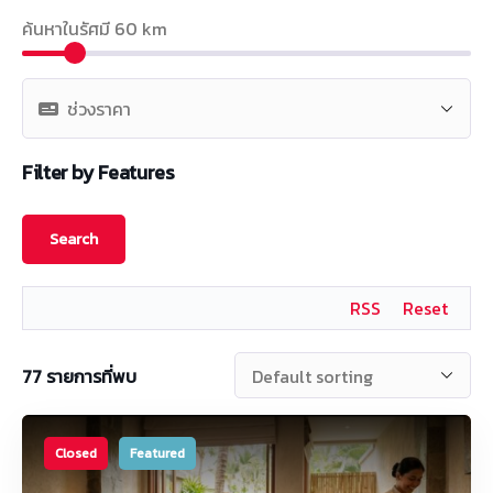
ค้นหาในรัศมี
60
km
Filter by Features
RSS
Reset
77
รายการที่พบ
Closed
Featured