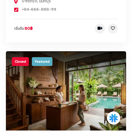
ปากเกร็ด
,
นนทบุรี
+84-666-888-99
80฿
เริ่มต้น
Closed
Featured