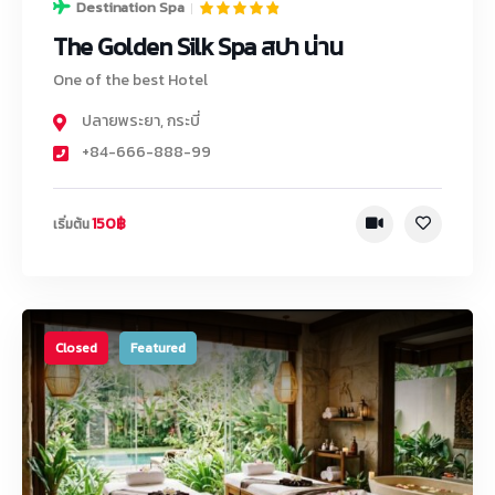
Destination Spa
The Golden Silk Spa สปา น่าน
One of the best Hotel
ปลายพระยา
,
กระบี่
+84-666-888-99
150฿
เริ่มต้น
Closed
Featured