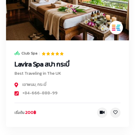
Club Spa
Lavira Spa สปา กระบี่
Best Traveling in The UK
เขาพนม
,
กระบี่
+84-666-888-99
200฿
เริ่มต้น