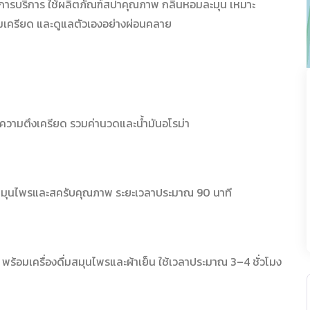
ารบริการ ใช้ผลิตภัณฑ์สปาคุณภาพ กลิ่นหอมละมุน เหมาะ
ามเครียด และดูแลตัวเองอย่างผ่อนคลาย
ะความตึงเครียด รวมค่านวดและน้ำมันอโรม่า
ณฑ์สมุนไพรและสครับคุณภาพ ระยะเวลาประมาณ 90 นาที
พร้อมเครื่องดื่มสมุนไพรและผ้าเย็น ใช้เวลาประมาณ 3–4 ชั่วโมง