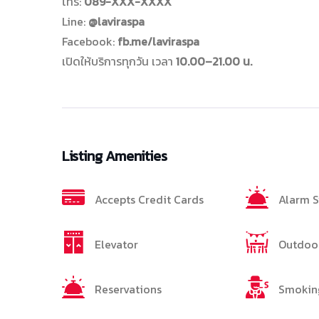
โทร:
089-XXX-XXXX
Line:
@laviraspa
Facebook:
fb.me/laviraspa
เปิดให้บริการทุกวัน เวลา
10.00–21.00 น.
Listing Amenities
Accepts Credit Cards
Alarm 
Elevator
Outdoor
Reservations
Smokin