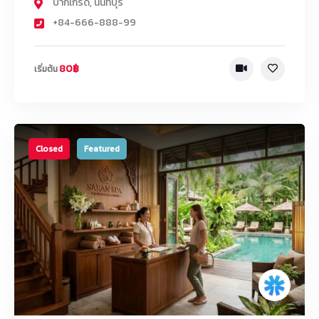
ปากเกร็ด
,
นนทบุรี
+84-666-888-99
80฿
เริ่มต้น
Closed
Featured