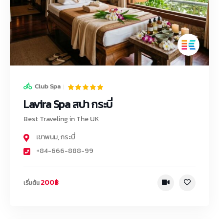
Club Spa
Lavira Spa สปา กระบี่
Best Traveling in The UK
เขาพนม
,
กระบี่
+84-666-888-99
200฿
เริ่มต้น