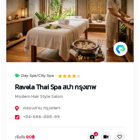
Day Spa/City Spa
Ravela Thai Spa สปา กรุงเทพ
Modern Hair Style Salon
คลองสาน
,
กรุงเทพฯ
+84-666-888-99
4
80฿
เริ่มต้น