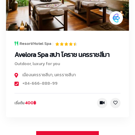
Resort/Hotel Spa
Avelora Spa สปา โคราช นครราชสีมา
Outdoor, luxury for you
เมืองนครราชสีมา
,
นครราชสีมา
+84-666-888-99
400฿
เริ่มต้น