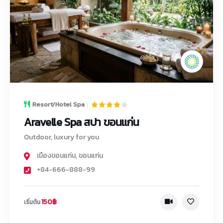
Resort/Hotel Spa
Aravelle Spa สปา ขอนแก่น
Outdoor, luxury for you
เมืองขอนแก่น
,
ขอนแก่น
+84-666-888-99
150฿
เริ่มต้น