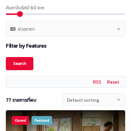
ค้นหาในรัศมี
60
km
Filter by Features
RSS
Reset
77
รายการที่พบ
Closed
Featured