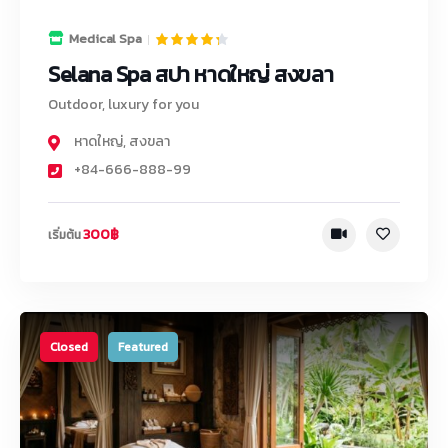
Medical Spa
Selana Spa สปา หาดใหญ่ สงขลา
Outdoor, luxury for you
หาดใหญ่
,
สงขลา
+84-666-888-99
73
300฿
เริ่มต้น
4
Closed
Featured