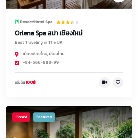
Resort/Hotel Spa
Orlena Spa สปา เชียงใหม่
Best Traveling in The UK
เมืองเชียงใหม่
,
เชียงใหม่
+84-666-888-99
100฿
เริ่มต้น
Closed
Featured