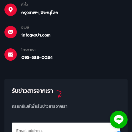
ที่ตั้ง
กรุงเทพฯ, พิษณุโลก
อีเมล์
info@สปา.com
โทรหาเรา
095-538-0084
รับข่าวสารจากเรา
กรอกอีเมล์เพื่อรับข่าวสารจากเรา