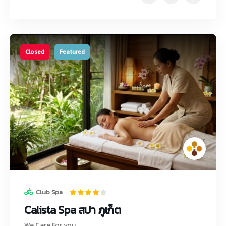
Closed
Featured
Club Spa
Calista Spa สปา ภูเก็ต
We Care For you