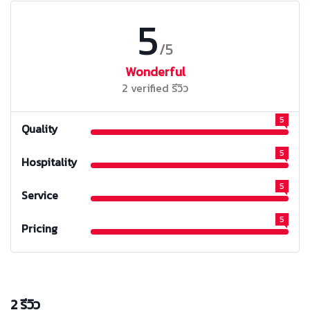
5
/5
Wonderful
2 verified รีวิว
5
Quality
5
Hospitality
5
Service
5
Pricing
2 รีวิว