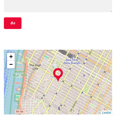
+
−
Leaflet