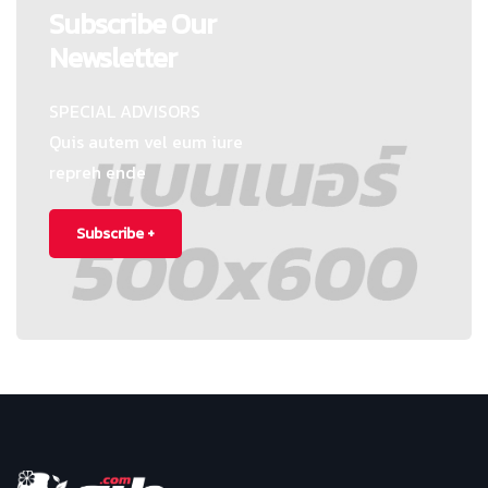
Subscribe Our
Newsletter
SPECIAL ADVISORS
Quis autem vel eum iure
repreh ende
Subscribe +