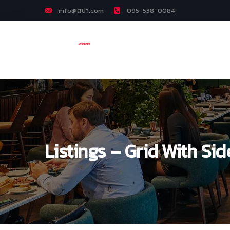
info@สปา.com
095-538-0084
Listings – Grid With Si