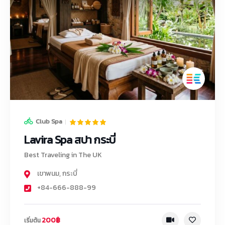
Club Spa
Lavira Spa สปา กระบี่
Best Traveling in The UK
เขาพนม
,
กระบี่
+84-666-888-99
200฿
เริ่มต้น