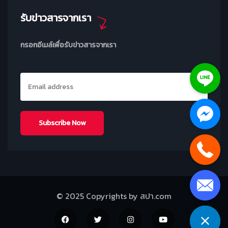
รับข่าวสารจากเรา
กรอกอีเมล์เพื่อรับข่าวสารจากเรา
© 2025 Copyrights by สปา.com
Leaflet