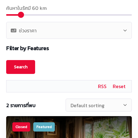
ค้นหาในรัศมี
60
km
Filter by Features
RSS
Reset
2
รายการที่พบ
Closed
Featured