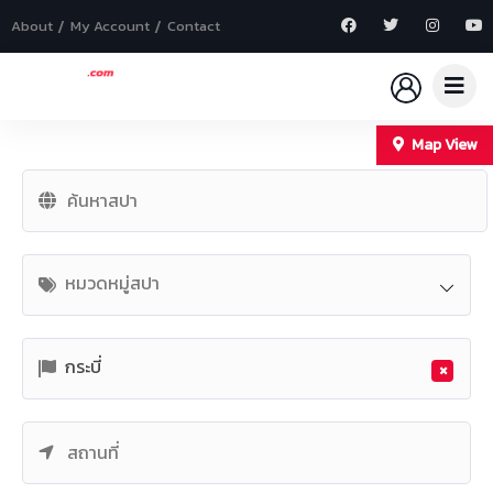
About
My Account
Contact
Map View
+
−
หมวดหมู่สปา
กระบี่
×