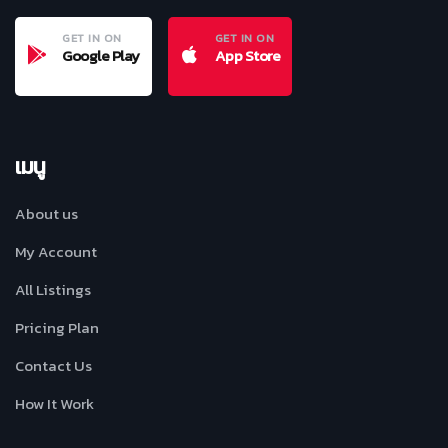
GET IN ON
GET IN ON
Google Play
App Store
เมนู
About us
My Account
All Listings
Pricing Plan
Contact Us
How It Work