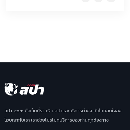
สปา .com คือเว็บที่รวมร้านสปาและบริการต่างๆ ทั่วไทยสนใจลง
โฆษณากับเรา เราช่วยโปรโมทบริการของท่านทุกช่องทาง