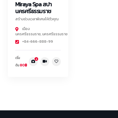
Miraya Spa สปา
นครศรีธรรมราช
สร้างช่วงเวลาพิเศษให้ตัวคุณ
เมือง
นครศรีธรรมราช
,
นครศรีธรรมราช
+84-666-888-99
เริ่ม
4
80฿
ต้น