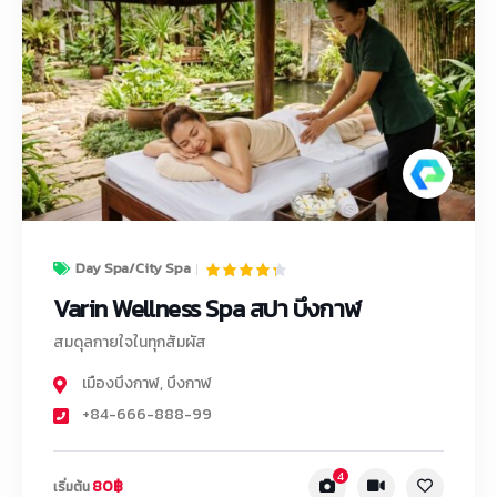
Day Spa/City Spa
Varin Wellness Spa สปา บึงกาฬ
สมดุลกายใจในทุกสัมผัส
เมืองบึงกาฬ
,
บึงกาฬ
+84-666-888-99
4
80฿
เริ่มต้น