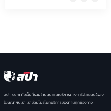
สปา .com คือเว็บที่รวมร้านสปาและบริการต่างๆ ทั่วไทยสนใจลง
โฆษณากับเรา เราช่วยโปรโมทบริการของท่านทุกช่องทาง