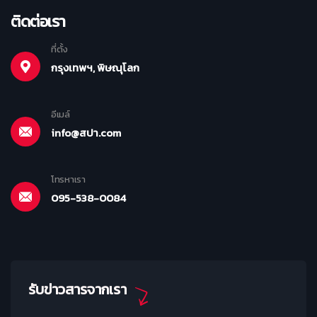
ติดต่อเรา
ที่ตั้ง
กรุงเทพฯ, พิษณุโลก
อีเมล์
info@สปา.com
โทรหาเรา
095-538-0084
รับข่าวสารจากเรา