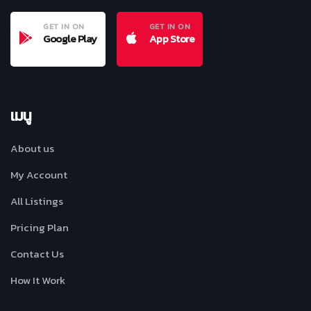
GET IN ON
GET IN ON
Google Play
App Store
เมนู
About us
My Account
All Listings
Pricing Plan
Contact Us
How It Work