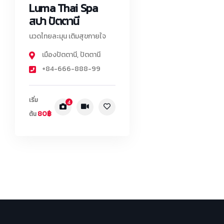
Luma Thai Spa
สปา ปัตตานี
นวดไทยละมุน เติมสุขกายใจ
เมืองปัตตานี
,
ปัตตานี
+84-666-888-99
เริ่ม
4
80฿
ต้น