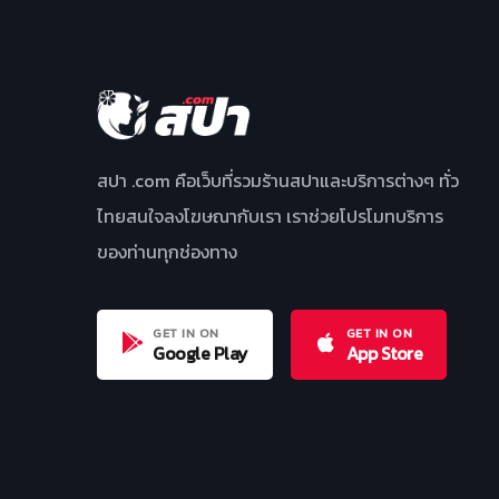
สปา .com คือเว็บที่รวมร้านสปาและบริการต่างๆ ทั่ว
ไทยสนใจลงโฆษณากับเรา เราช่วยโปรโมทบริการ
ของท่านทุกช่องทาง
GET IN ON
GET IN ON
Google Play
App Store