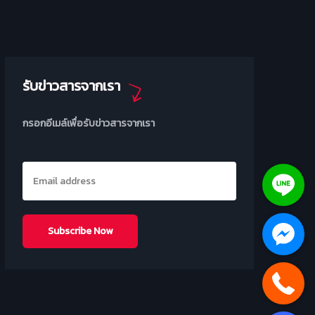
รับข่าวสารจากเรา
กรอกอีเมล์เพื่อรับข่าวสารจากเรา