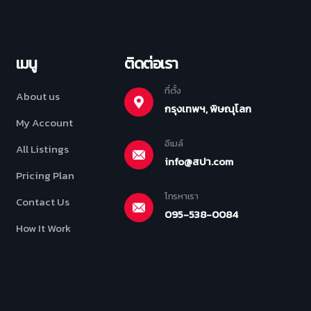
เมนู
ติดต่อเรา
ที่ตั้ง
About us
กรุงเทพฯ, พิษณุโลก
My Account
อีเมล์
All Listings
info@สปา.com
Pricing Plan
โทรหาเรา
Contact Us
095-538-0084
How It Work