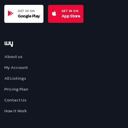
GET IN ON
GET IN ON
Google Play
App Store
เมนู
About us
My Account
All Listings
Pricing Plan
Contact Us
How It Work