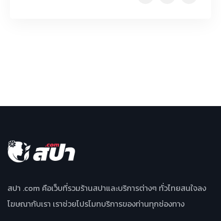
สปา .com คือเว็บที่รวมร้านสปาและบริการต่างๆ ทั่วไทยสนใจลง
โฆษณากับเรา เราช่วยโปรโมทบริการของท่านทุกช่องทาง