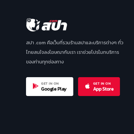
สปา .com คือเว็บที่รวมร้านสปาและบริการต่างๆ ทั่ว
ไทยสนใจลงโฆษณากับเรา เราช่วยโปรโมทบริการ
ของท่านทุกช่องทาง
GET IN ON
GET IN ON
Google Play
App Store