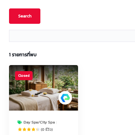
1
รายการที่พบ
Closed
Day Spa/City Spa
(0 รีวิว)