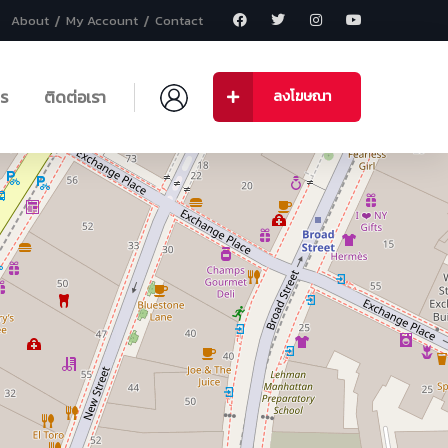
About
My Account
Contact
าร
ติดต่อเรา
ลงโฆษณา