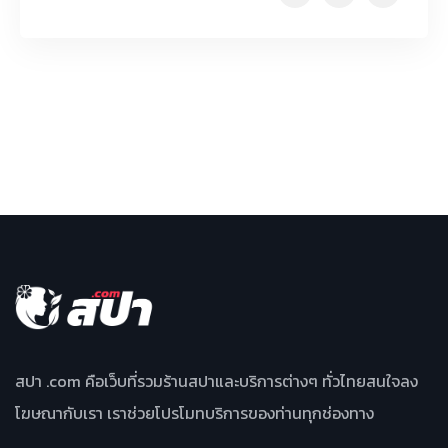
สปา .com คือเว็บที่รวมร้านสปาและบริการต่างๆ ทั่วไทยสนใจลง
โฆษณากับเรา เราช่วยโปรโมทบริการของท่านทุกช่องทาง