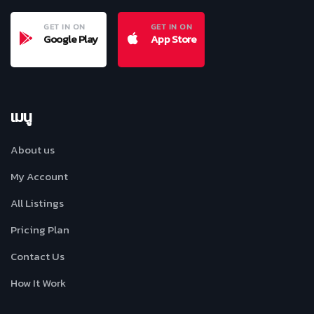
GET IN ON
GET IN ON
Google Play
App Store
เมนู
About us
My Account
All Listings
Pricing Plan
Contact Us
How It Work