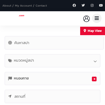
About
My Account
Contact
Map View
+
−
หมวดหมู่สปา
หนองคาย
×