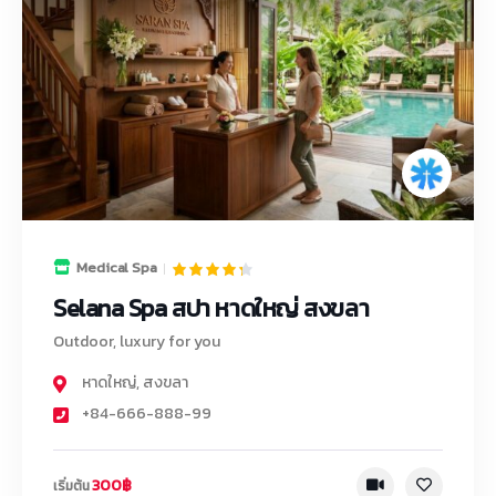
Medical Spa
Selana Spa สปา หาดใหญ่ สงขลา
Outdoor, luxury for you
หาดใหญ่
,
สงขลา
+84-666-888-99
300฿
เริ่มต้น