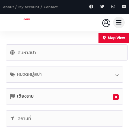
About
My Account
Contact
Map View
+
−
หมวดหมู่สปา
เชียงราย
×