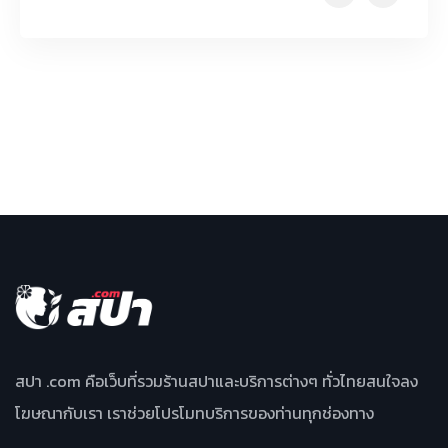
สปา .com คือเว็บที่รวมร้านสปาและบริการต่างๆ ทั่วไทยสนใจลง
โฆษณากับเรา เราช่วยโปรโมทบริการของท่านทุกช่องทาง