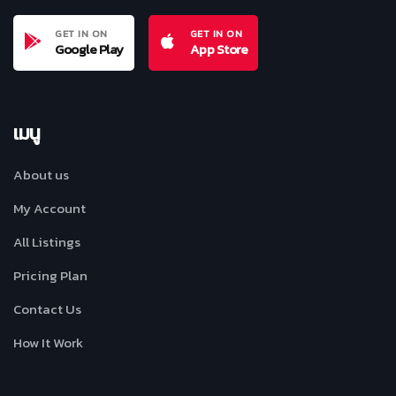
GET IN ON
GET IN ON
Google Play
App Store
เมนู
About us
My Account
All Listings
Pricing Plan
Contact Us
How It Work