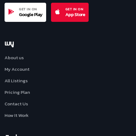
GET IN ON
GET IN ON
Google Play
App Store
เมนู
About us
My Account
All Listings
Pricing Plan
Contact Us
How It Work