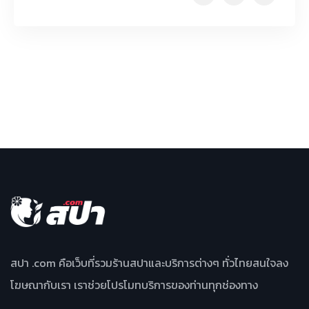
สปา .com คือเว็บที่รวมร้านสปาและบริการต่างๆ ทั่วไทยสนใจลง
โฆษณากับเรา เราช่วยโปรโมทบริการของท่านทุกช่องทาง