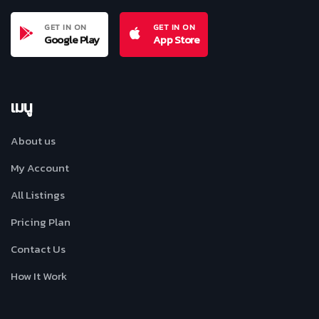
GET IN ON
GET IN ON
Google Play
App Store
เมนู
About us
My Account
All Listings
Pricing Plan
Contact Us
How It Work