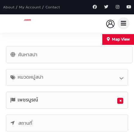
About
My Account
Contact
Map View
+
−
หมวดหมู่สปา
เพชรบูรณ์
×