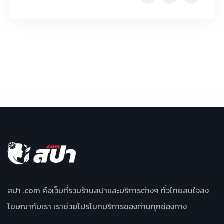
สปา .com คือเว็บที่รวมร้านสปาและบริการต่างๆ ทั่วไทยสนใจลง
โฆษณากับเรา เราช่วยโปรโมทบริการของท่านทุกช่องทาง