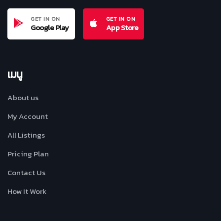
GET IN ON
GET IN ON
Google Play
App Store
เมนู
About us
My Account
All Listings
Pricing Plan
Contact Us
How It Work