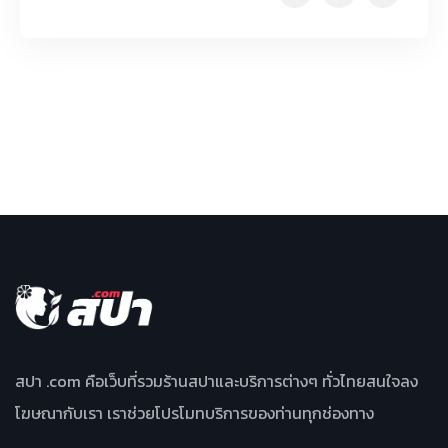
สปา .com คือเว็บที่รวมร้านสปาและบริการต่างๆ ทั่วไทยสนใจลง
โฆษณากับเรา เราช่วยโปรโมทบริการของท่านทุกช่องทาง