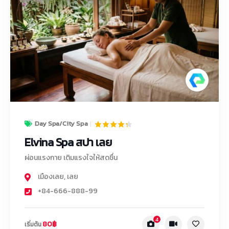
Day Spa/City Spa
Elvina Spa สปา เลย
ผ่อนแรงกาย เติมแรงใจให้สดชื่น
เมืองเลย
,
เลย
+84-666-888-99
4
80฿
เริ่มต้น