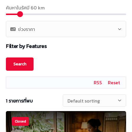
ค้นหาในรัศมี
60
km
Filter by Features
RSS
Reset
1
รายการที่พบ
Closed