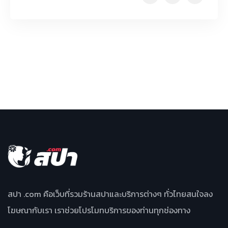
สปา .com คือเว็บที่รวมร้านสปาและบริการต่างๆ ทั่วไทยสนใจลง
โฆษณากับเรา เราช่วยโปรโมทบริการของท่านทุกช่องทาง