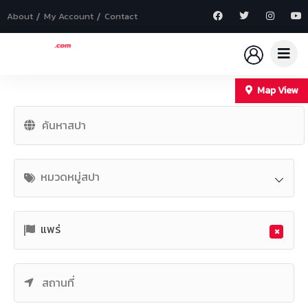
About
My Account
Contact
Map View
+
−
หมวดหมู่สปา
แพร่
×