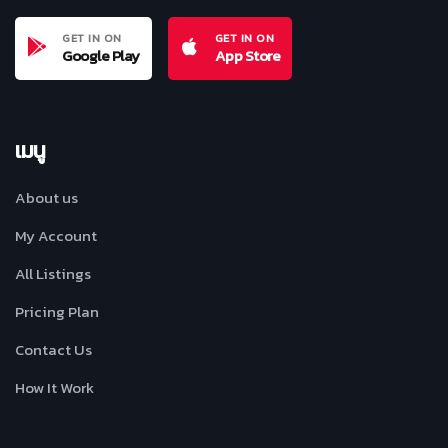
GET IN ON
GET IN ON
Google Play
App Store
เมนู
About us
My Account
All Listings
Pricing Plan
Contact Us
How It Work