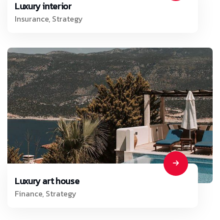
Luxury interior
Insurance
,
Strategy
Luxury art house
Finance
,
Strategy