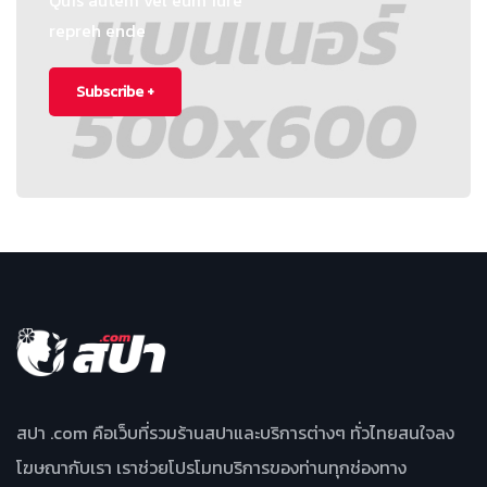
Quis autem vel eum iure
repreh ende
Subscribe +
สปา .com คือเว็บที่รวมร้านสปาและบริการต่างๆ ทั่วไทยสนใจลง
โฆษณากับเรา เราช่วยโปรโมทบริการของท่านทุกช่องทาง