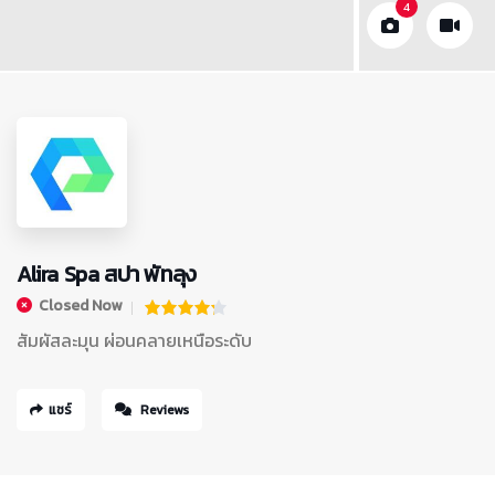
4
Alira Spa สปา พัทลุง
Closed Now
สัมผัสละมุน ผ่อนคลายเหนือระดับ
แชร์
Reviews