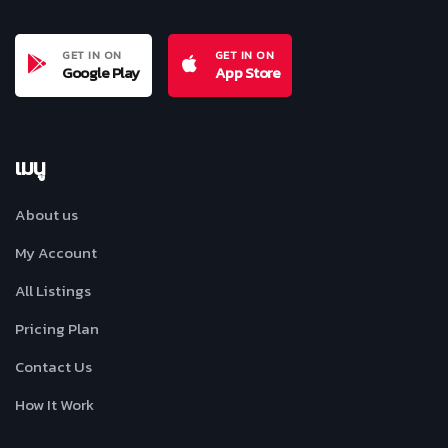
GET IN ON
GET IN ON
Google Play
App Store
เมนู
About us
My Account
All Listings
Pricing Plan
Contact Us
How It Work