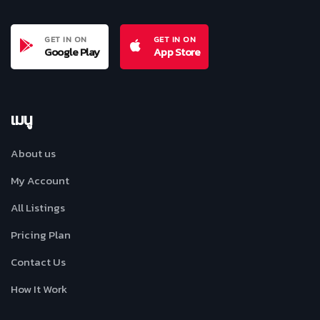
GET IN ON
GET IN ON
Google Play
App Store
เมนู
About us
My Account
All Listings
Pricing Plan
Contact Us
How It Work