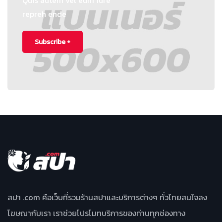
Quis autem vel eum iure
repreh ende
Subscribe +
สปา .com คือเว็บที่รวมร้านสปาและบริการต่างๆ ทั่วไทยสนใจลง
โฆษณากับเรา เราช่วยโปรโมทบริการของท่านทุกช่องทาง