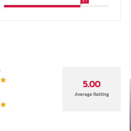
3.7
y
5.00
Average Ratting