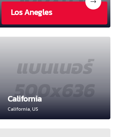
Los Anegles
California
California, US