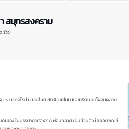
า สมุทรสงคราม
 รีวิว
ริการ
นวดอโรม่า นวดไทย ขัดผิว แช่นม และทรีตเมนต์ผ่อนคลาย
นกันเอง ในบรรยากาศสะอาด ผ่อนคลาย เป็นส่วนตัว ใช้ผลิตภัณฑ์
ักผ่อนและดูแลสุขภาพ