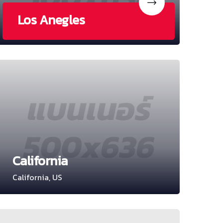
Los Anegles
California
California, US