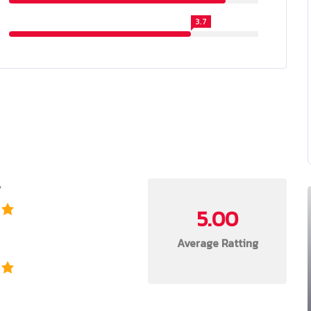
3.7
y
5.00
Average Ratting