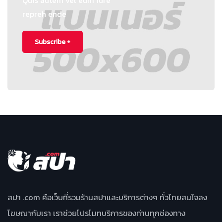
Quis autem vel eum iure
repreh ende
Subscribe +
สปา .com คือเว็บที่รวมร้านสปาและบริการต่างๆ ทั่วไทยสนใจลง
โฆษณากับเรา เราช่วยโปรโมทบริการของท่านทุกช่องทาง