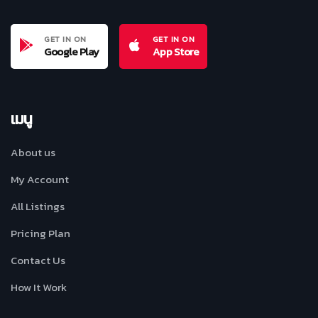
GET IN ON
GET IN ON
Google Play
App Store
เมนู
About us
My Account
All Listings
Pricing Plan
Contact Us
How It Work