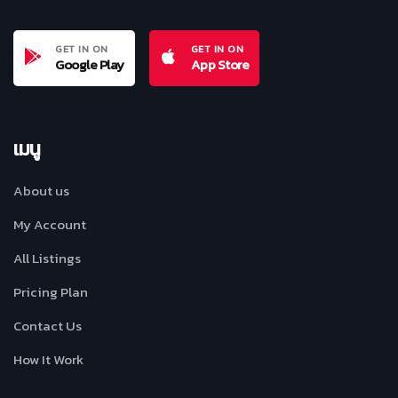
GET IN ON
GET IN ON
Google Play
App Store
เมนู
About us
My Account
All Listings
Pricing Plan
Contact Us
How It Work