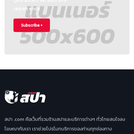
Quis autem vel eum iure
repreh ende
Subscribe +
สปา .com คือเว็บที่รวมร้านสปาและบริการต่างๆ ทั่วไทยสนใจลง
โฆษณากับเรา เราช่วยโปรโมทบริการของท่านทุกช่องทาง