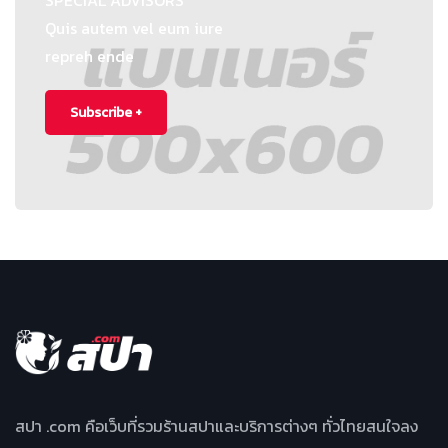
SPECIAL ADVISORS
Quis autem vel eum iure
repreh ende
Subscribe +
สปา .com คือเว็บที่รวมร้านสปาและบริการต่างๆ ทั่วไทยสนใจลง