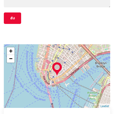
+
−
Leaflet