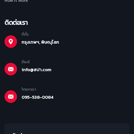
How It Work
ติดต่อเรา
ที่ตั้ง
กรุงเทพฯ, พิษณุโลก
อีเมล์
info@สปา.com
โทรหาเรา
095-538-0084