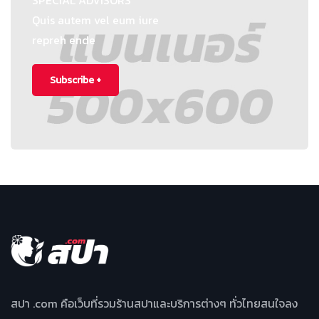
SPECIAL ADVISORS
Quis autem vel eum iure
repreh ende
Subscribe +
สปา .com คือเว็บที่รวมร้านสปาและบริการต่างๆ ทั่วไทยสนใจลง