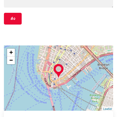
+
−
Leaflet