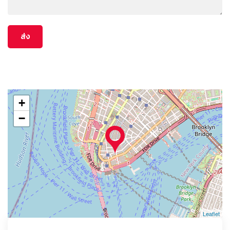
+
−
Leaflet