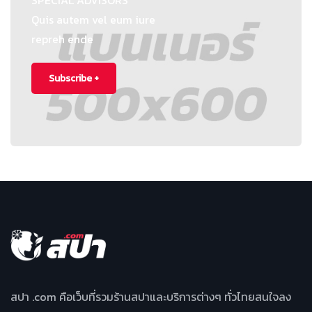
SPECIAL ADVISORS
Quis autem vel eum iure
repreh ende
Subscribe +
สปา .com คือเว็บที่รวมร้านสปาและบริการต่างๆ ทั่วไทยสนใจลง