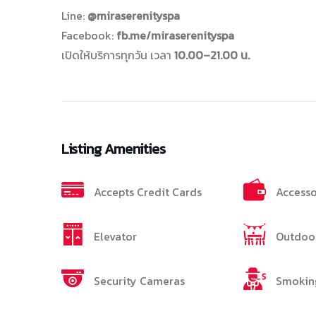
Line:
@miraserenityspa
Facebook:
fb.me/miraserenityspa
เปิดให้บริการทุกวัน เวลา
10.00–21.00 น.
Listing Amenities
Accepts Credit Cards
Accesso
Elevator
Outdoor
Security Cameras
Smokin