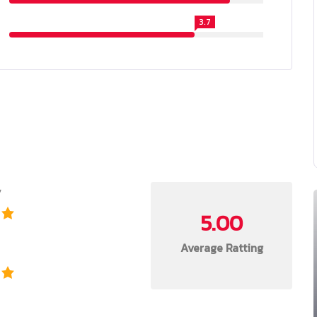
3.7
y
5.00
Average Ratting