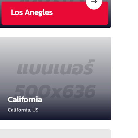
Los Anegles
California
California, US