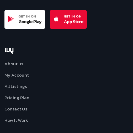
GET IN ON
GET IN ON
Google Play
App Store
เมนู
About us
My Account
All Listings
Pricing Plan
Contact Us
How It Work