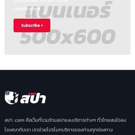
Quis autem vel eum iure
repreh ende
Subscribe +
สปา .com คือเว็บที่รวมร้านสปาและบริการต่างๆ ทั่วไทยสนใจลง
โฆษณากับเรา เราช่วยโปรโมทบริการของท่านทุกช่องทาง