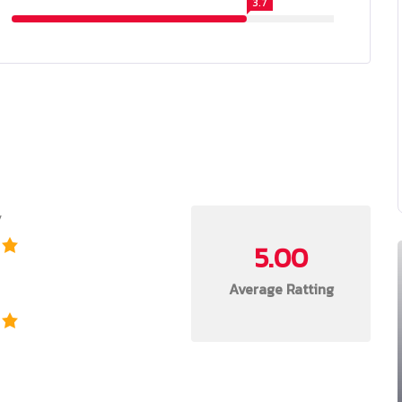
3.7
y
5.00
Average Ratting