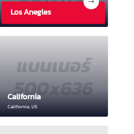
Los Anegles
California
California, US