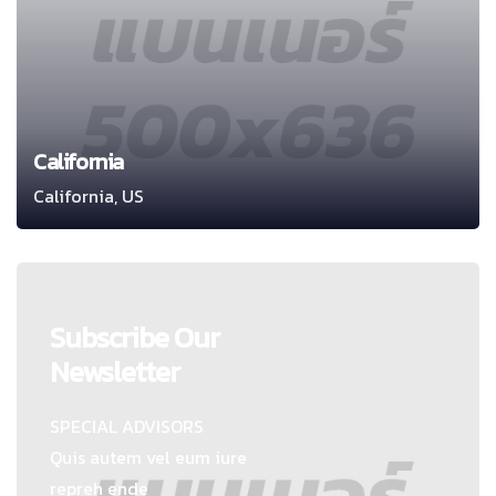
California
California, US
Subscribe Our
Newsletter
SPECIAL ADVISORS
Quis autem vel eum iure
repreh ende