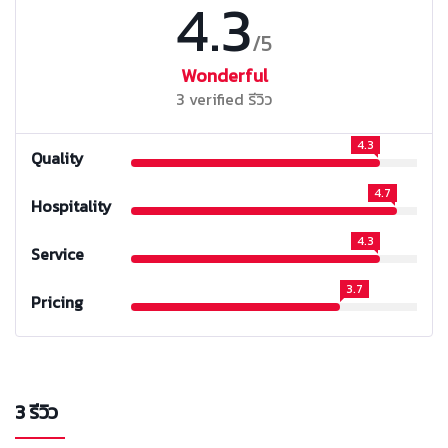
4.3
/5
Wonderful
3 verified รีวิว
4.3
Quality
4.7
Hospitality
4.3
Service
3.7
Pricing
3 รีวิว