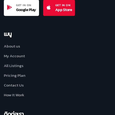
GET IN ON
GET IN ON
Google Play
App Store
เมนู
About us
My Account
All Listings
Pricing Plan
Contact Us
How It Work
ติดต่อเรา