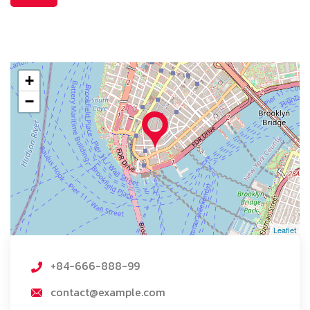
+
−
Leaflet
+84-666-888-99
contact@example.com