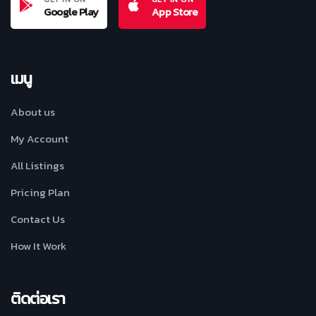
Google Play
App Store
เมนู
About us
My Account
All Listings
Pricing Plan
Contact Us
How It Work
ติดต่อเรา