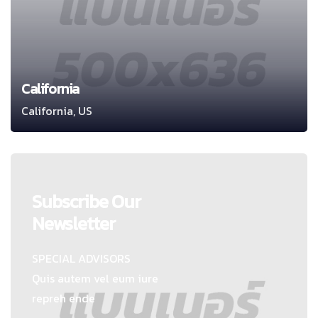
California
California, US
Subscribe Our
Newsletter
SPECIAL ADVISORS
Quis autem vel eum iure
repreh ende