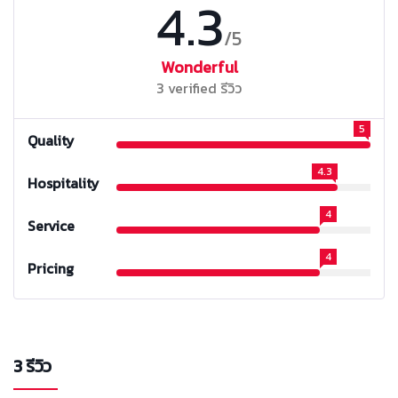
4.3
/5
Wonderful
3 verified รีวิว
5
Quality
4.3
Hospitality
4
Service
4
Pricing
3 รีวิว