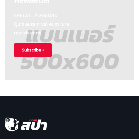
SPECIAL ADVISORS
Quis autem vel eum iure
repreh ende
Subscribe +