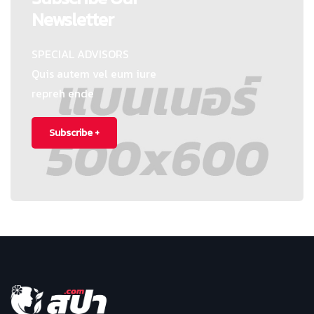
Newsletter
SPECIAL ADVISORS
Quis autem vel eum iure
repreh ende
Subscribe +