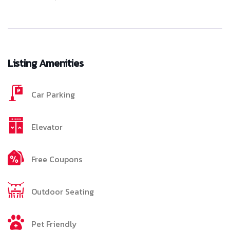
Listing Amenities
Car Parking
Elevator
Free Coupons
Outdoor Seating
Pet Friendly