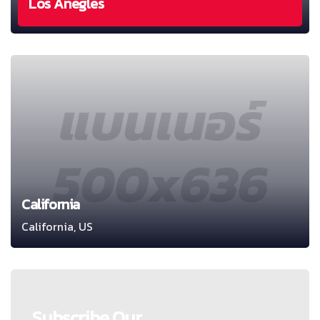
Los Anegles
California
California, US
Subscribe Our