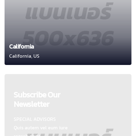
California
California, US
Subscribe Our
Newsletter
SPECIAL ADVISORS
Quis autem vel eum iure