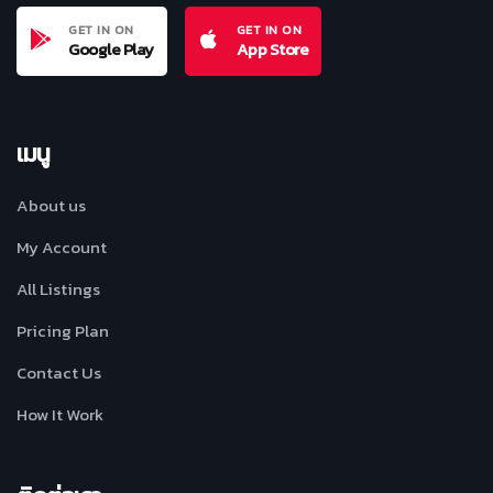
GET IN ON
GET IN ON
Google Play
App Store
เมนู
About us
My Account
All Listings
Pricing Plan
Contact Us
How It Work