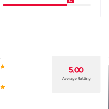
3.7
y
5.00
Average Ratting