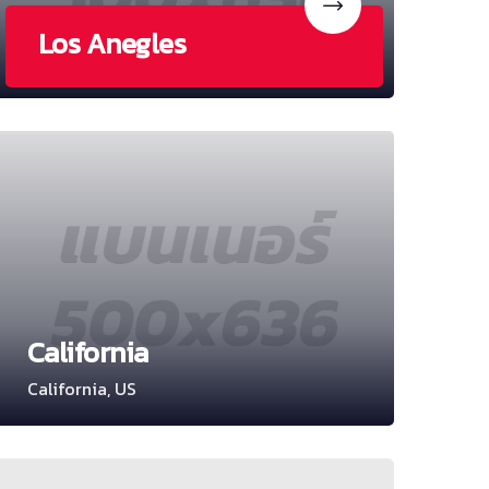
Los Anegles
California
California, US