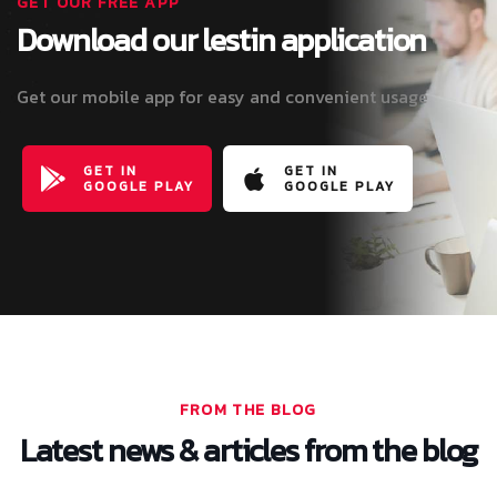
GET OUR FREE APP
Download our lestin application
Get our mobile app for easy and convenient usage
GET IN
GET IN
GOOGLE PLAY
GOOGLE PLAY
FROM THE BLOG
Latest news & articles from the blog