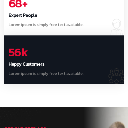
68
+
Expert People
Lorem ipsum is simply free text available.
56
k
Happy Customers
Lorem ipsum is simply free text available.