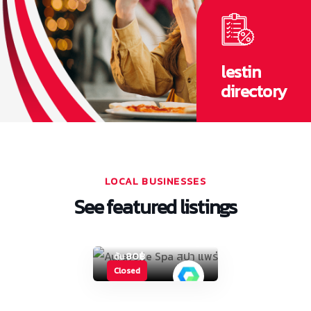
lestin
Day
directory
Spa/City
Spa
Auravelle
Spa สปา แพร่
ผ่อนคลายอย่างมี
ระดับ ดูแลคุณทุก
LOCAL BUSINESSES
สัมผัส
See featured listings
เมืองแพร่
4
เริ่ม
80฿
ต้น
Closed