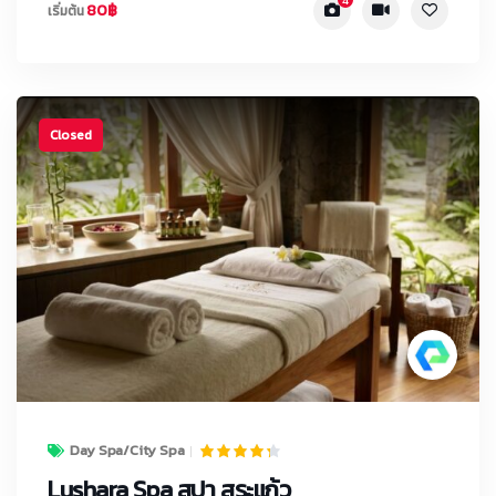
4
80฿
เริ่มต้น
Closed
Day Spa/City Spa
Lushara Spa สปา สระแก้ว