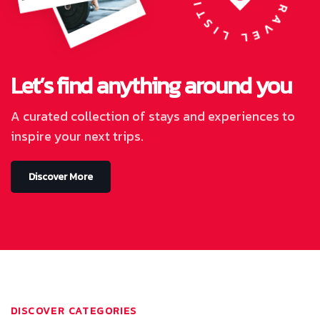
Let’s find anything around you
A curated collection of stays and experiences to
inspire your next trips.
Discover More
DISCOVER CATEGORIES