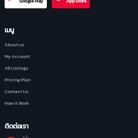
Google Play
App Store
เมนู
About us
My Account
All Listings
Pricing Plan
Contact Us
How It Work
ติดต่อเรา